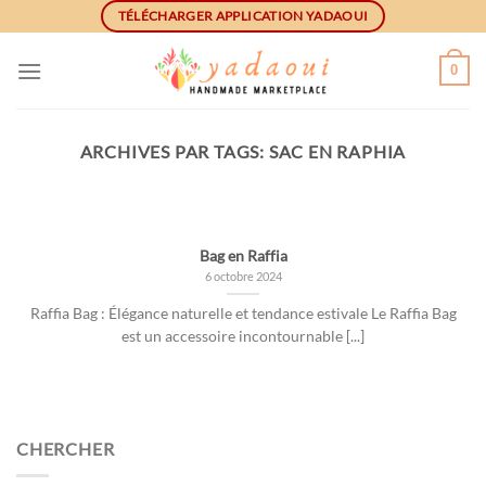
Skip
TÉLÉCHARGER APPLICATION YADAOUI
to
content
0
ARCHIVES PAR TAGS:
SAC EN RAPHIA
NON CLASSIFIÉ(E)
Comment j’ajoute des
produits dans ma boutique?
Bag en Raffia
23 mai 2020
6 octobre 2024
Votre boutique est prête et maintenant, il faut y
Raffia Bag : Élégance naturelle et tendance estivale Le Raffia Bag
ajouter des produits voici comment faire: [...]
est un accessoire incontournable [...]
CONTINUER LA LECTURE
→
CHERCHER