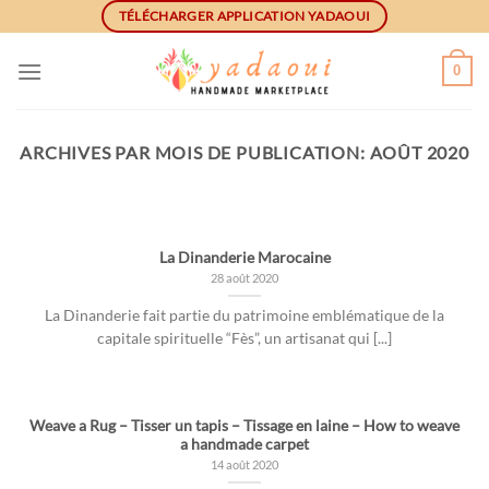
Skip
TÉLÉCHARGER APPLICATION YADAOUI
to
content
0
ARCHIVES PAR MOIS DE PUBLICATION:
AOÛT 2020
NON CLASSIFIÉ(E)
Comment j’ajoute des
produits dans ma boutique?
La Dinanderie Marocaine
23 mai 2020
28 août 2020
Votre boutique est prête et maintenant, il faut y
La Dinanderie fait partie du patrimoine emblématique de la
ajouter des produits voici comment faire: [...]
capitale spirituelle “Fès”, un artisanat qui [...]
CONTINUER LA LECTURE
→
Weave a Rug – Tisser un tapis – Tissage en laine – How to weave
a handmade carpet
14 août 2020