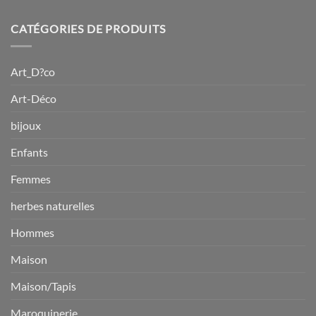
initial
actuel
était :
est :
CATÉGORIES DE PRODUITS
$94.11.
$66.55.
Art_D?co
Art-Déco
bijoux
Enfants
Femmes
herbes naturelles
Hommes
Maison
Maison/Tapis
Maroquinerie