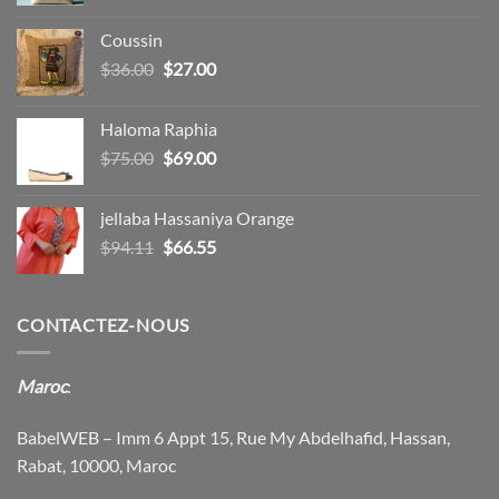
prix
prix
initial
actuel
Coussin
était :
est :
Le
Le
$
36.00
$
27.00
$15.00.
$12.00.
prix
prix
initial
actuel
Haloma Raphia
était :
est :
Le
Le
$
75.00
$
69.00
$36.00.
$27.00.
prix
prix
initial
actuel
jellaba Hassaniya Orange
était :
est :
Le
Le
$
94.11
$
66.55
$75.00.
$69.00.
prix
prix
initial
actuel
était :
est :
CONTACTEZ-NOUS
$94.11.
$66.55.
Maroc
:
BabelWEB – Imm 6 Appt 15, Rue My Abdelhafid, Hassan,
Rabat, 10000, Maroc