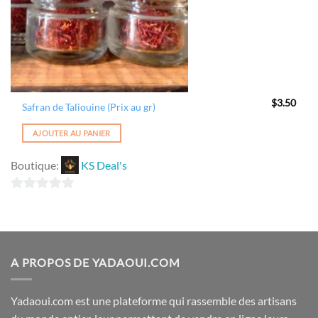
$
3.50
Safran de Taliouine (Prix au gr)
AJOUTER AU PANIER
Boutique:
KS Deal's
0
sur
5
A PROPOS DE YADAOUI.COM
Yadaoui.com est une plateforme qui rassemble des artisans