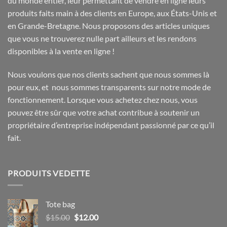
du monde entier, leur permettant de vendre en ligne leurs
produits faits main à des clients en Europe, aux États-Unis et
en Grande-Bretagne. Nous proposons des articles uniques
que vous ne trouverez nulle part ailleurs et les rendons
disponibles à la vente en ligne !
Nous voulons que nos clients sachent que nous sommes là
pour eux, et nous sommes transparents sur notre mode de
fonctionnement. Lorsque vous achetez chez nous, vous
pouvez être sûr que votre achat contribue à soutenir un
propriétaire d’entreprise indépendant passionné par ce qu’il
fait.
PRODUITS VEDETTE
Tote bag
Le
Le
$
15.00
$
12.00