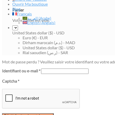
Ouvrir Ma boutique
Blog
Panier
Français
العربية
(
Arabe
)
Votre panier est vide.
English
(
Anglais
)
United States dollar ($) - USD
Euro (€) - EUR
Dirham marocain (د.م.) - MAD
United States dollar ($) - USD
Rial saoudien (ر.س) - SAR
Mot de passe perdu ? Veuillez saisir votre identifiant ou votre a
Obligatoire
Identifiant ou e-mail
*
Captcha
*