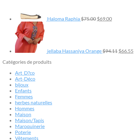
initial
actuel
était :
est :
$75.00.
$69.00.
Haloma Raphia
$
75.00
$
69.00
Le
Le
prix
pri
initial
act
était :
est
$94.11.
$66
jellaba Hassaniya Orange
$
94.11
$
66.55
Catégories de produits
Art_D?co
Art-Déco
bijoux
Enfants
Femmes
herbes naturelles
Hommes
Maison
Maison/Tapis
Maroquinerie
Poterie
Vêtements