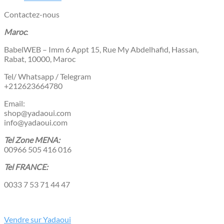
Contactez-nous
Maroc
:
BabelWEB – Imm 6 Appt 15, Rue My Abdelhafid, Hassan,
Rabat, 10000, Maroc
Tel/ Whatsapp / Telegram
+212623664780
Email:
shop@yadaoui.com
info@yadaoui.com
Tel Zone MENA:
00966 505 416 016
Tel FRANCE:
0033 7 53 71 44 47
Vendre sur Yadaoui