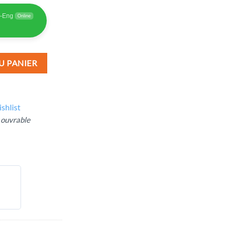
-Eng
Online
U PANIER
ishlist
 ouvrable