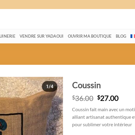
INERIE
VENDRE SUR YADAOUI
OUVRIR MA BOUTIQUE
BLOG
Coussin
Le
Le
36.00
27.00
$
$
prix
prix
Ajouter
Coussin fait main avec un moti
initial
actue
à la
alliant artisanat authentique e
était :
est :
wishlist
pour sublimer votre intérieur
$36.00.
$27.