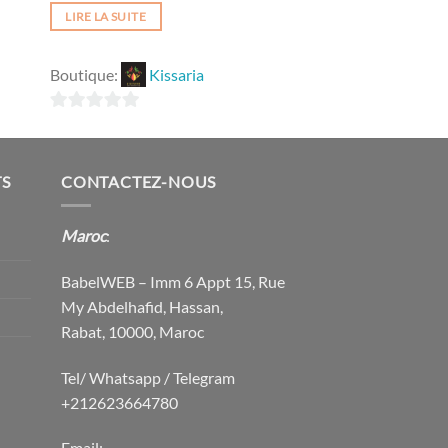
2.25.
$26.99.
$250.00.
$170.00.
LIRE LA SUITE
Boutique:
Kissaria
0
sur
5
TS
CONTACTEZ-NOUS
Maroc
:
BabelWEB – Imm 6 Appt 15, Rue
My Abdelhafid, Hassan,
Rabat, 10000, Maroc
Tel/ Whatsapp / Telegram
+212623664780
Email: