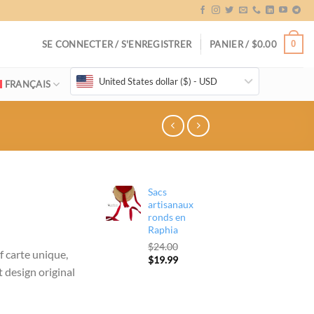
0
SE CONNECTER / S'ENREGISTRER
PANIER /
$
0.00
United States dollar ($) - USD
FRANÇAIS
Sacs
artisanaux
ronds en
Raphia
$
24.00
f carte unique,
l
Le
Le
$
19.99
t design original
prix
prix
initial
actuel
00.
était :
est :
$24.00.
$19.99.