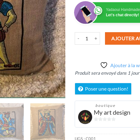
Yadaoui Handmade
Let's chat directly!
quantité de Coussin
AJOUTER A
Ajouter à la w
Produit sera envoyé dans 1 jour
Poser une question!
boutique
My art design
0
sur
5
UGS :
C001