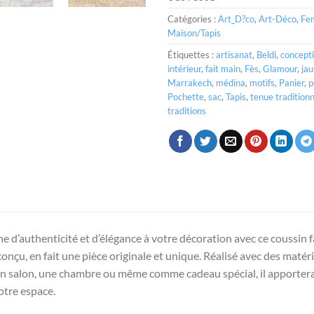
Catégories :
Art_D?co
,
Art-Déco
,
Fe
Maison/Tapis
Étiquettes :
artisanat
,
Beldi
,
concept
intérieur
,
fait main
,
Fès
,
Glamour
,
ja
Marrakech
,
médina
,
motifs
,
Panier
,
p
Pochette
,
sac
,
Tapis
,
tenue traditionn
traditions
 d’authenticité et d’élégance à votre décoration avec ce coussin fa
çu, en fait une pièce originale et unique. Réalisé avec des matéria
 un salon, une chambre ou même comme cadeau spécial, il apporte
otre espace.