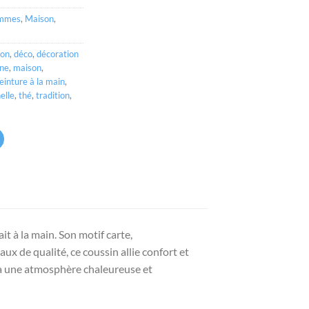
mmes
,
Maison
,
ion
,
déco
,
décoration
une
,
maison
,
einture à la main
,
elle
,
thé
,
tradition
,
it à la main. Son motif carte,
ux de qualité, ce coussin allie confort et
ra une atmosphère chaleureuse et