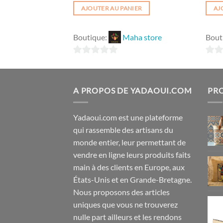
$25.50.
$21.99.
IER
AJOUTER AU PANIER
AJ
op IBDAAT
Boutique:
Maha store
Bout
0
0
sur
sur
5
5
A PROPOS DE YADAOUI.COM
PRO
Yadaoui.com est une plateforme
qui rassemble des artisans du
monde entier, leur permettant de
vendre en ligne leurs produits faits
main à des clients en Europe, aux
États-Unis et en Grande-Bretagne.
Nous proposons des articles
uniques que vous ne trouverez
nulle part ailleurs et les rendons