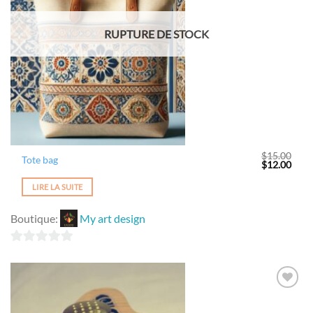
wishlist
RUPTURE DE STOCK
$
15.00
Tote bag
Le
Le
$
12.00
prix
prix
initial
actue
LIRE LA SUITE
était :
est :
$15.00.
$12.
Boutique:
My art design
0
sur
5