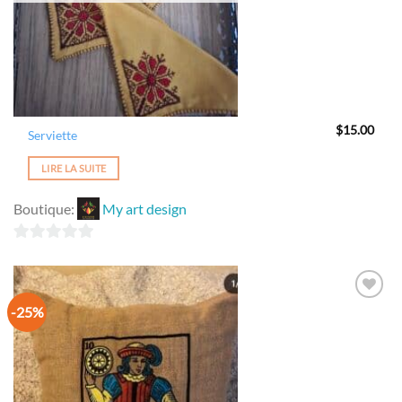
$
15.00
Serviette
LIRE LA SUITE
Boutique:
My art design
0
sur
5
-25%
Ajouter
à la
wishlist