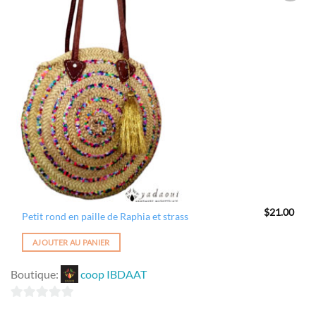
5
Ajouter
à la
wishlist
$
21.00
Petit rond en paille de Raphia et strass
AJOUTER AU PANIER
Boutique:
coop IBDAAT
0