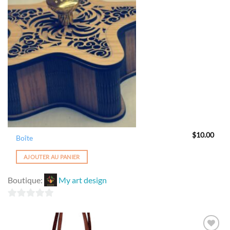
Ajouter
à la
wishlist
$
10.00
Boîte
AJOUTER AU PANIER
Boutique:
My art design
0
sur