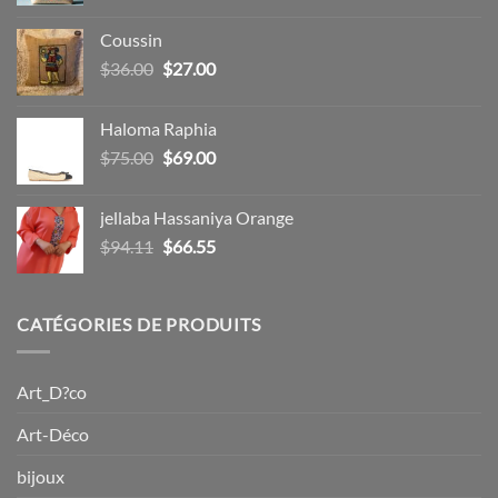
prix
prix
initial
actuel
Coussin
était :
est :
Le
Le
$
36.00
$
27.00
$15.00.
$12.00.
prix
prix
initial
actuel
Haloma Raphia
était :
est :
Le
Le
$
75.00
$
69.00
$36.00.
$27.00.
prix
prix
initial
actuel
jellaba Hassaniya Orange
était :
est :
Le
Le
$
94.11
$
66.55
$75.00.
$69.00.
prix
prix
initial
actuel
était :
est :
CATÉGORIES DE PRODUITS
$94.11.
$66.55.
Art_D?co
Art-Déco
bijoux