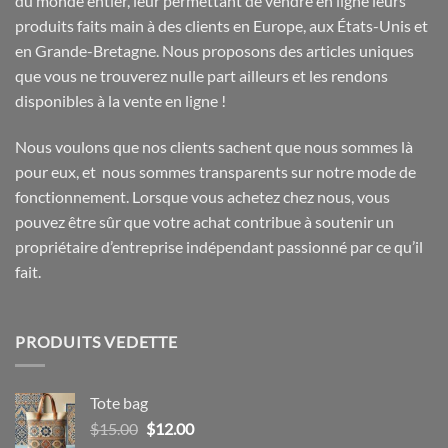
du monde entier, leur permettant de vendre en ligne leurs
produits faits main à des clients en Europe, aux États-Unis et
en Grande-Bretagne. Nous proposons des articles uniques
que vous ne trouverez nulle part ailleurs et les rendons
disponibles à la vente en ligne !
Nous voulons que nos clients sachent que nous sommes là
pour eux, et nous sommes transparents sur notre mode de
fonctionnement. Lorsque vous achetez chez nous, vous
pouvez être sûr que votre achat contribue à soutenir un
propriétaire d’entreprise indépendant passionné par ce qu’il
fait.
PRODUITS VEDETTE
Tote bag
Le
Le
$
15.00
$
12.00