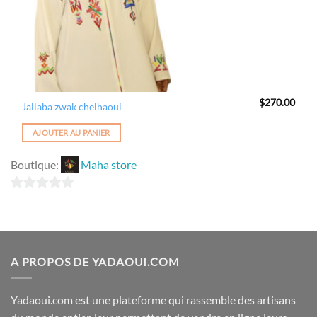
$
270.00
Jallaba zwak chelhaoui
AJOUTER AU PANIER
Boutique:
Maha store
0
sur
5
A PROPOS DE YADAOUI.COM
Yadaoui.com est une plateforme qui rassemble des artisans