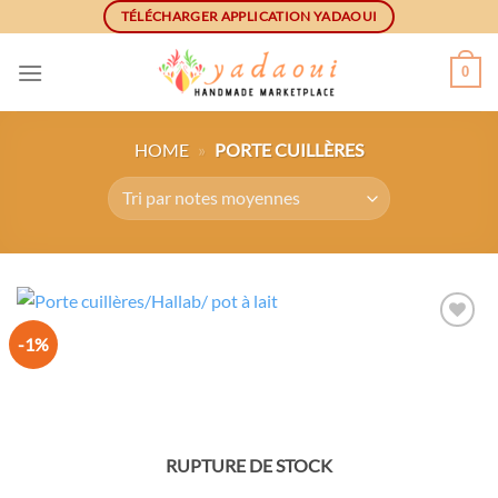
Skip
TÉLÉCHARGER APPLICATION YADAOUI
to
content
0
HOME
»
PORTE CUILLÈRES
-1%
Ajouter
à la
wishlist
RUPTURE DE STOCK