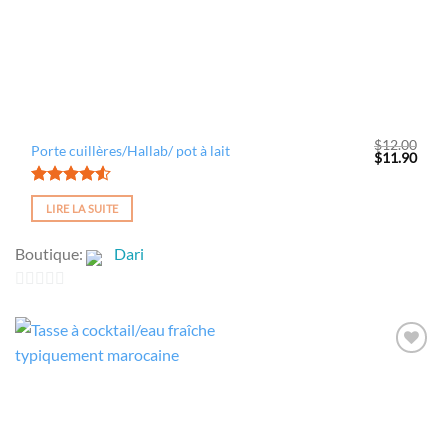
$
12.00
Porte cuillères/Hallab/ pot à lait
Le
Le
$
11.90
prix
prix
initial
actue
était :
est :
Note
4.50
$12.00.
$11.
LIRE LA SUITE
sur 5
Boutique:
Dari
0
sur
5
Ajouter
à la
wishlist