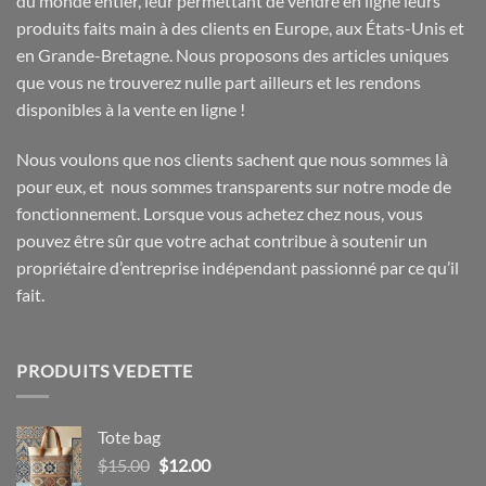
du monde entier, leur permettant de vendre en ligne leurs
produits faits main à des clients en Europe, aux États-Unis et
en Grande-Bretagne. Nous proposons des articles uniques
que vous ne trouverez nulle part ailleurs et les rendons
disponibles à la vente en ligne !
Nous voulons que nos clients sachent que nous sommes là
pour eux, et nous sommes transparents sur notre mode de
fonctionnement. Lorsque vous achetez chez nous, vous
pouvez être sûr que votre achat contribue à soutenir un
propriétaire d’entreprise indépendant passionné par ce qu’il
fait.
PRODUITS VEDETTE
Tote bag
Le
Le
$
15.00
$
12.00