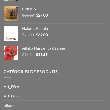
prix
prix
initial
actuel
Coussin
était :
est :
Le
Le
$
36.00
$
27.00
$15.00.
$12.00.
prix
prix
initial
actuel
Haloma Raphia
était :
est :
Le
Le
$
75.00
$
69.00
$36.00.
$27.00.
prix
prix
initial
actuel
jellaba Hassaniya Orange
était :
est :
Le
Le
$
94.11
$
66.55
$75.00.
$69.00.
prix
prix
initial
actuel
était :
est :
CATÉGORIES DE PRODUITS
$94.11.
$66.55.
Art_D?co
Art-Déco
bijoux