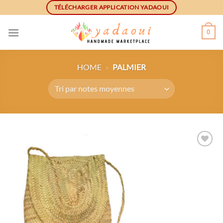
Skip
TÉLÉCHARGER APPLICATION YADAOUI
to
content
0
HOME
»
PALMIER
Ajouter
à la
wishlist