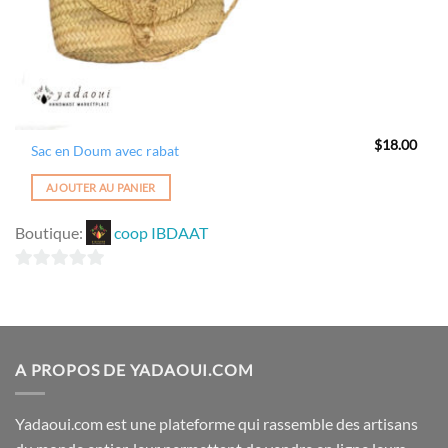
$
18.00
Sac en Doum avec rabat
AJOUTER AU PANIER
Boutique:
coop IBDAAT
0
sur
5
A PROPOS DE YADAOUI.COM
Yadaoui.com est une plateforme qui rassemble des artisans