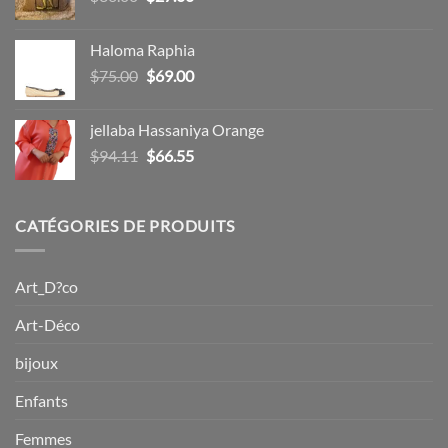
prix
prix
initial
actuel
Haloma Raphia
était :
est :
Le
Le
$
75.00
$
69.00
$36.00.
$27.00.
prix
prix
initial
actuel
jellaba Hassaniya Orange
était :
est :
Le
Le
$
94.11
$
66.55
$75.00.
$69.00.
prix
prix
initial
actuel
était :
est :
CATÉGORIES DE PRODUITS
$94.11.
$66.55.
Art_D?co
Art-Déco
bijoux
Enfants
Femmes