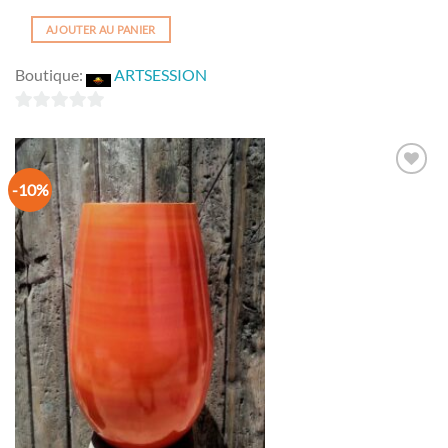
AJOUTER AU PANIER
Boutique:
ARTSESSION
0
sur
5
-10%
Ajouter
à la
wishlist