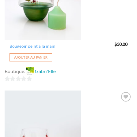
$
30.00
Bougeoir peint à la main
AJOUTER AU PANIER
Boutique:
Gabri'Elle
0
sur
5
Ajouter
à la
wishlist