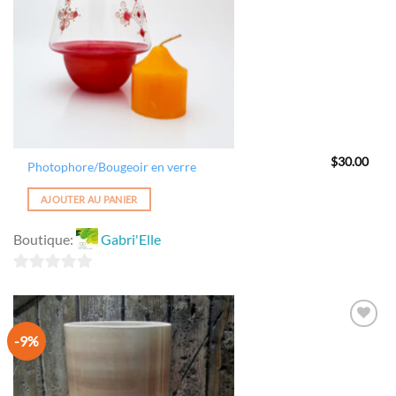
$
30.00
Photophore/Bougeoir en verre
AJOUTER AU PANIER
Boutique:
Gabri'Elle
0
sur
5
-9%
Ajouter
à la
wishlist