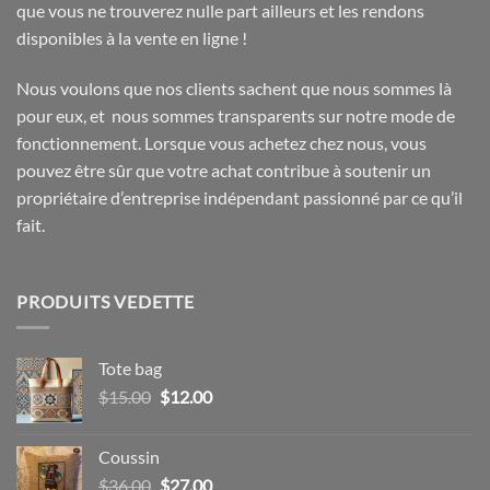
que vous ne trouverez nulle part ailleurs et les rendons
disponibles à la vente en ligne !
Nous voulons que nos clients sachent que nous sommes là
pour eux, et nous sommes transparents sur notre mode de
fonctionnement. Lorsque vous achetez chez nous, vous
pouvez être sûr que votre achat contribue à soutenir un
propriétaire d’entreprise indépendant passionné par ce qu’il
fait.
PRODUITS VEDETTE
Tote bag
Le
Le
$
15.00
$
12.00
prix
prix
initial
actuel
Coussin
était :
est :
Le
Le
$
36.00
$
27.00
$15.00.
$12.00.