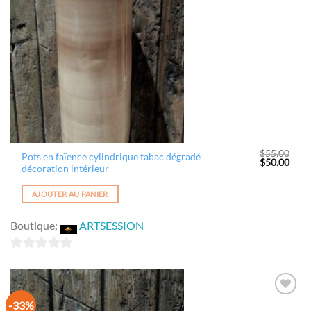
$
55.00
Pots en faïence cylindrique tabac dégradé
Le
Le
$
50.00
décoration intérieur
prix
prix
initial
actue
était :
est :
AJOUTER AU PANIER
$55.00.
$50.
Boutique:
ARTSESSION
0
sur
5
-33%