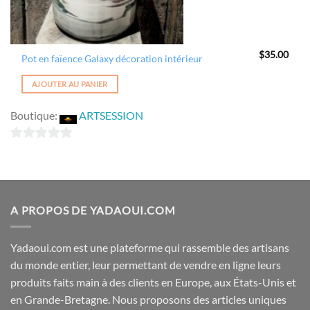
$
35.00
Pot en faïence Galaxy décoration intérieur
AJOUTER AU PANIER
Boutique:
ARTSESSION
0
sur
5
A PROPOS DE YADAOUI.COM
Yadaoui.com est une plateforme qui rassemble des artisans
du monde entier, leur permettant de vendre en ligne leurs
produits faits main à des clients en Europe, aux États-Unis et
en Grande-Bretagne. Nous proposons des articles uniques