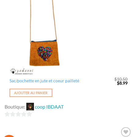
Ajouter
à la
wishlist
$
10.50
Sac/pochette en jute et coeur pailleté
Le
Le
$
8.99
prix
prix
initial
actue
AJOUTER AU PANIER
était :
est :
$10.50.
$8.99
Boutique:
coop IBDAAT
0
sur
5