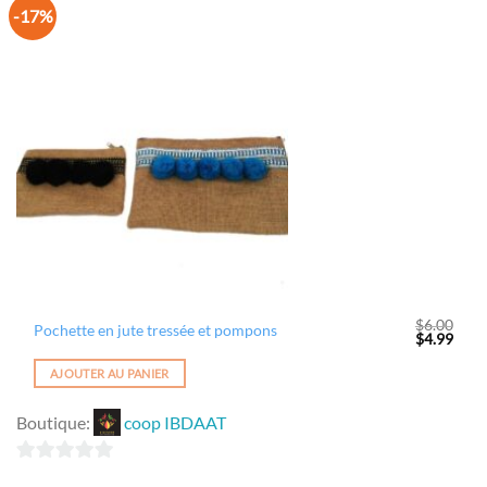
-17%
Ajouter
à la
wishlist
$
6.00
Pochette en jute tressée et pompons
Le
Le
$
4.99
prix
prix
initial
actue
AJOUTER AU PANIER
était :
est :
$6.00.
$4.99
Boutique:
coop IBDAAT
0