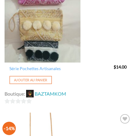
$
14.00
Série Pochettes Artisanales
AJOUTER AU PANIER
Boutique:
BAZTAMKOM
0
sur
5
-14%