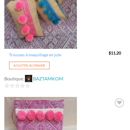
$
11.20
Trousses à maquillage en jute
AJOUTER AU PANIER
Boutique:
BAZTAMKOM
0
sur
5
Ajouter
à la
wishlist