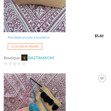
$
5.60
Pochette en jute à broderie
AJOUTER AU PANIER
Boutique:
BAZTAMKOM
0
sur
5
Ajouter
à la
wishlist