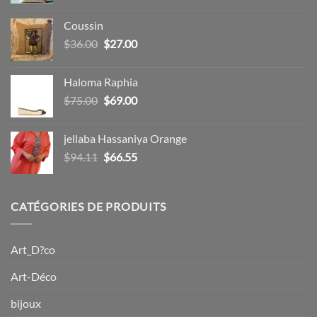
prix
prix
initial
actuel
Coussin
était :
est :
Le
Le
$
36.00
$
27.00
$15.00.
$12.00.
prix
prix
initial
actuel
Haloma Raphia
était :
est :
Le
Le
$
75.00
$
69.00
$36.00.
$27.00.
prix
prix
initial
actuel
jellaba Hassaniya Orange
était :
est :
Le
Le
$
94.11
$
66.55
$75.00.
$69.00.
prix
prix
initial
actuel
était :
est :
CATÉGORIES DE PRODUITS
$94.11.
$66.55.
Art_D?co
Art-Déco
bijoux