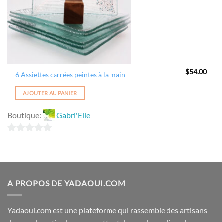
$
54.00
6 Assiettes carrées peintes à la main
AJOUTER AU PANIER
Boutique:
Gabri'Elle
0
sur
5
A PROPOS DE YADAOUI.COM
Yadaoui.com est une plateforme qui rassemble des artisans