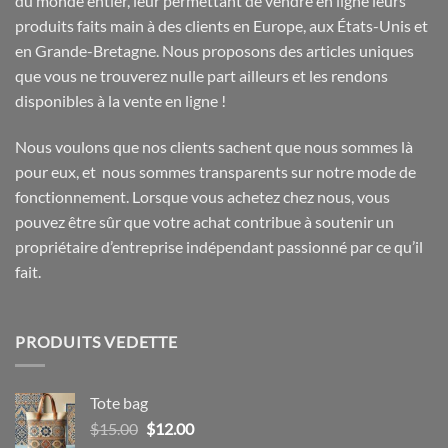
du monde entier, leur permettant de vendre en ligne leurs
produits faits main à des clients en Europe, aux États-Unis et
en Grande-Bretagne. Nous proposons des articles uniques
que vous ne trouverez nulle part ailleurs et les rendons
disponibles à la vente en ligne !
Nous voulons que nos clients sachent que nous sommes là
pour eux, et nous sommes transparents sur notre mode de
fonctionnement. Lorsque vous achetez chez nous, vous
pouvez être sûr que votre achat contribue à soutenir un
propriétaire d’entreprise indépendant passionné par ce qu’il
fait.
PRODUITS VEDETTE
Tote bag
Le
Le
$
15.00
$
12.00