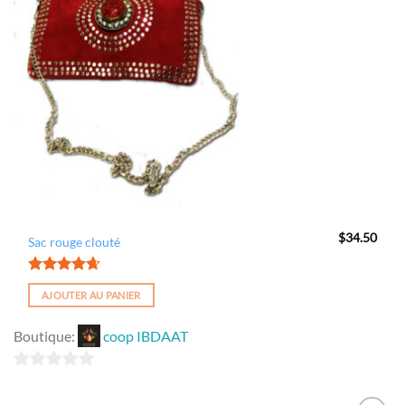
Ajouter
à la
wishlist
$
34.50
Sac rouge clouté
Note
4.60
AJOUTER AU PANIER
sur 5
Boutique:
coop IBDAAT
0
sur