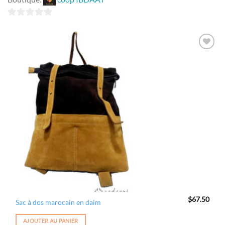
0
sur
5
Ajouter
à la
wishlist
$
67.50
Sac à dos marocain en daim
AJOUTER AU PANIER