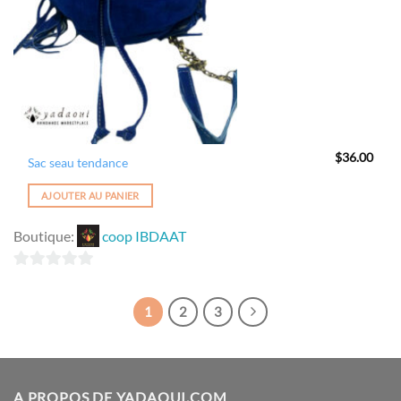
$
36.00
Sac seau tendance
AJOUTER AU PANIER
Boutique:
coop IBDAAT
0
sur
1
2
3
5
A PROPOS DE YADAOUI.COM