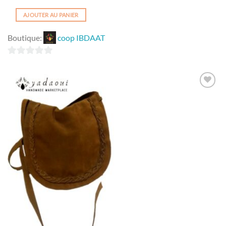
AJOUTER AU PANIER
Boutique:
coop IBDAAT
0
sur
5
Ajouter
à la
wishlist