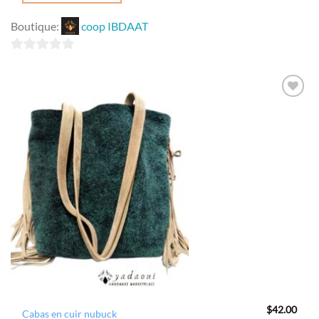
Boutique:
coop IBDAAT
0
sur
5
Ajouter
à la
wishlist
$
42.00
Cabas en cuir nubuck