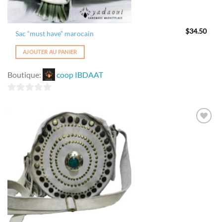
$
34.50
Sac “must have” marocain
AJOUTER AU PANIER
Boutique:
coop IBDAAT
0
sur
5
Ajouter
à la
wishlist