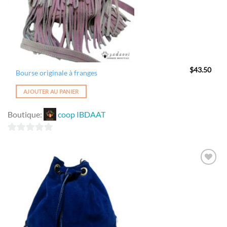
$
43.50
Bourse originale à franges
AJOUTER AU PANIER
Boutique:
coop IBDAAT
0
sur
5
Ajouter
à la
wishlist