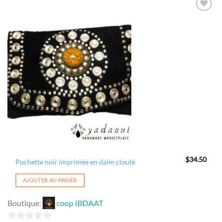
5
Ajouter
à la
wishlist
$
34.50
Pochette noir imprimée en daim clouté
AJOUTER AU PANIER
Boutique:
coop IBDAAT