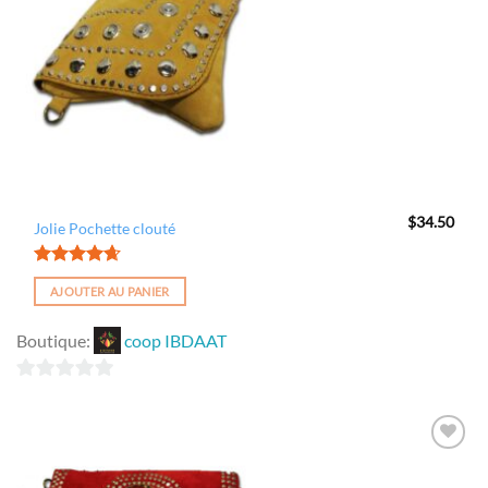
$
34.50
Jolie Pochette clouté
Note
4.60
AJOUTER AU PANIER
sur 5
Boutique:
coop IBDAAT
0
sur
5