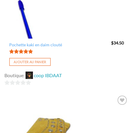
$
34.50
Pochette kaki en daim clouté
Note
4.75
AJOUTER AU PANIER
sur 5
Boutique:
coop IBDAAT
0
sur
5
Ajouter
à la
wishlist