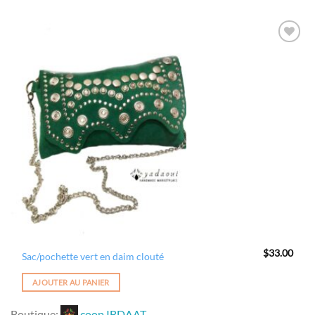
0
sur
5
Ajouter
à la
wishlist
$
33.00
Sac/pochette vert en daim clouté
AJOUTER AU PANIER
Boutique:
coop IBDAAT