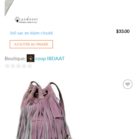
$
33.00
Joli sac en daim clouté
AJOUTER AU PANIER
Boutique:
coop IBDAAT
0
sur
5
Ajouter
à la
wishlist