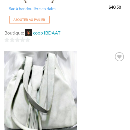
$
40.50
Sac à bandoulière en daim
AJOUTER AU PANIER
Boutique:
coop IBDAAT
0
sur
5
Ajouter
à la
wishlist