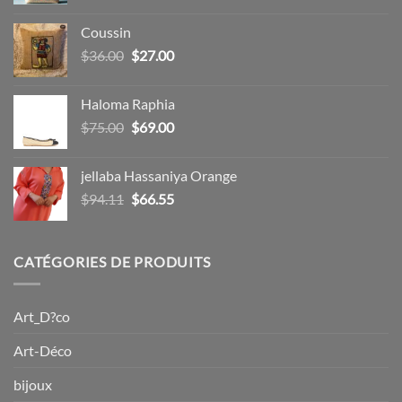
prix
prix
initial
actuel
Coussin
était :
est :
Le
Le
$
36.00
$
27.00
$15.00.
$12.00.
prix
prix
initial
actuel
Haloma Raphia
était :
est :
Le
Le
$
75.00
$
69.00
$36.00.
$27.00.
prix
prix
initial
actuel
jellaba Hassaniya Orange
était :
est :
Le
Le
$
94.11
$
66.55
$75.00.
$69.00.
prix
prix
initial
actuel
était :
est :
CATÉGORIES DE PRODUITS
$94.11.
$66.55.
Art_D?co
Art-Déco
bijoux