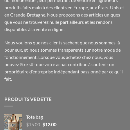
du monde entier, leur permettant de vendre en ligne leurs
produits faits main à des clients en Europe, aux États-Unis et
en Grande-Bretagne. Nous proposons des articles uniques
que vous ne trouverez nulle part ailleurs et les rendons
disponibles à la vente en ligne !
Nous voulons que nos clients sachent que nous sommes là
pour eux, et nous sommes transparents sur notre mode de
fonctionnement. Lorsque vous achetez chez nous, vous
pouvez être sûr que votre achat contribue à soutenir un
propriétaire d’entreprise indépendant passionné par ce qu’il
fait.
PRODUITS VEDETTE
Tote bag
Le
Le
$
15.00
$
12.00