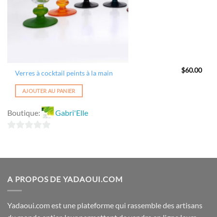
$
60.00
Verres à cocktail peints à la main
AJOUTER AU PANIER
Boutique:
Gabri'Elle
0
sur
5
A PROPOS DE YADAOUI.COM
Yadaoui.com est une plateforme qui rassemble des artisans