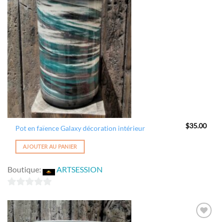
Ajouter
à la
wishlist
$
35.00
Pot en faïence Galaxy décoration intérieur
AJOUTER AU PANIER
Boutique:
ARTSESSION
0
sur
5