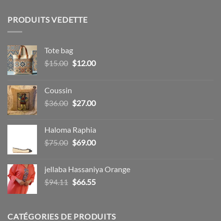
PRODUITS VEDETTE
Tote bag
Le
Le
$
15.00
$
12.00
prix
prix
initial
actuel
Coussin
était :
est :
Le
Le
$
36.00
$
27.00
$15.00.
$12.00.
prix
prix
initial
actuel
Haloma Raphia
était :
est :
Le
Le
$
75.00
$
69.00
$36.00.
$27.00.
prix
prix
initial
actuel
jellaba Hassaniya Orange
était :
est :
Le
Le
$
94.11
$
66.55
$75.00.
$69.00.
prix
prix
initial
actuel
était :
est :
CATÉGORIES DE PRODUITS