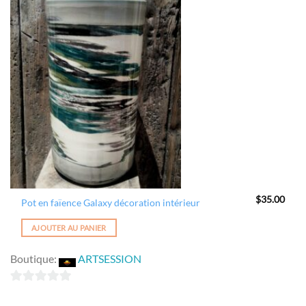
Ajouter
à la
wishlist
$
35.00
Pot en faïence Galaxy décoration intérieur
AJOUTER AU PANIER
Boutique:
ARTSESSION
0