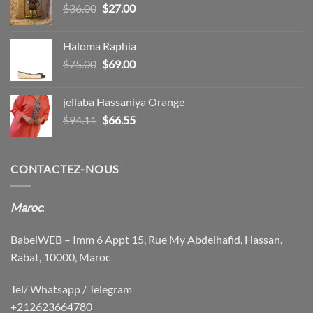
Le
Le
$
36.00
$
27.00
$15.00.
$12.00.
prix
prix
initial
actuel
Haloma Raphia
était :
est :
Le
Le
$
75.00
$
69.00
$36.00.
$27.00.
prix
prix
initial
actuel
jellaba Hassaniya Orange
était :
est :
Le
Le
$
94.11
$
66.55
$75.00.
$69.00.
prix
prix
initial
actuel
était :
est :
CONTACTEZ-NOUS
$94.11.
$66.55.
Maroc
:
BabelWEB – Imm 6 Appt 15, Rue My Abdelhafid, Hassan,
Rabat, 10000, Maroc
Tel/ Whatsapp / Telegram
+212623664780