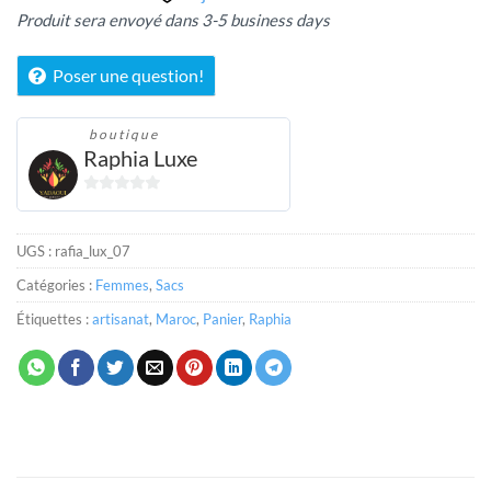
Produit sera envoyé dans 3-5 business days
Poser une question!
boutique
Raphia Luxe
0
sur
5
UGS :
rafia_lux_07
Catégories :
Femmes
,
Sacs
Étiquettes :
artisanat
,
Maroc
,
Panier
,
Raphia