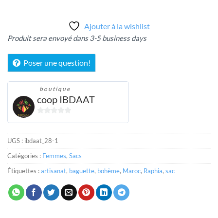
Ajouter à la wishlist
Produit sera envoyé dans 3-5 business days
Poser une question!
boutique
coop IBDAAT
0
sur
5
UGS :
ibdaat_28-1
Catégories :
Femmes
,
Sacs
Étiquettes :
artisanat
,
baguette
,
bohème
,
Maroc
,
Raphia
,
sac