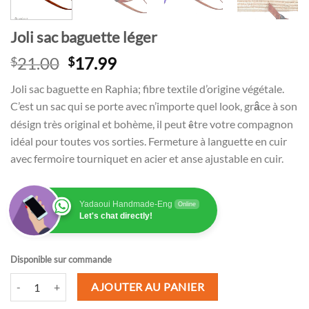
Joli sac baguette léger
Le
Le
21.00
17.99
$
$
prix
prix
Joli sac baguette en Raphia; fibre textile d’origine végétale.
initial
actuel
C’est un sac qui se porte avec n’importe quel look, g
r
ce à son
â
était :
est :
désign très original et bohème, il peut
tre votre compagnon
$21.00.
$17.99.
ê
idéal pour toutes vos sorties. Fermeture à languette en cuir
avec fermoire tourniquet en acier et anse ajustable en cuir.
Yadaoui Handmade-Eng
Online
Let's chat directly!
Disponible sur commande
quantité de Joli sac baguette léger
AJOUTER AU PANIER