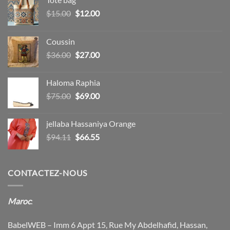
Le
Le
$
15.00
$
12.00
prix
prix
initial
actuel
Coussin
était :
est :
Le
Le
$
36.00
$
27.00
$15.00.
$12.00.
prix
prix
initial
actuel
Haloma Raphia
était :
est :
Le
Le
$
75.00
$
69.00
$36.00.
$27.00.
prix
prix
initial
actuel
jellaba Hassaniya Orange
était :
est :
Le
Le
$
94.11
$
66.55
$75.00.
$69.00.
prix
prix
initial
actuel
était :
est :
CONTACTEZ-NOUS
$94.11.
$66.55.
Maroc
:
BabelWEB – Imm 6 Appt 15, Rue My Abdelhafid, Hassan,