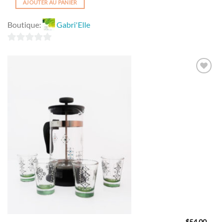
AJOUTER AU PANIER
Boutique:
Gabri'Elle
0
sur
5
Ajouter
à la
wishlist
$
54.00