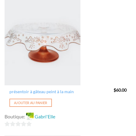
Ajouter
à la
wishlist
$
60.00
présentoir à gâteau peint à la main
AJOUTER AU PANIER
Boutique:
Gabri'Elle
0