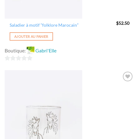
$
52.50
Saladier à motif “folklore Marocain”
AJOUTER AU PANIER
Boutique:
Gabri'Elle
0
sur
5
Ajouter
à la
wishlist