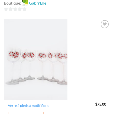
Boutique:
Gabri'Elle
0
sur
5
Ajouter
à la
wishlist
$
75.00
Verre à pieds à motif floral