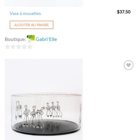
$
37.50
Vase à mouettes
AJOUTER AU PANIER
Boutique:
Gabri'Elle
0
sur
5
Ajouter
à la
wishlist