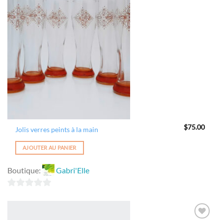
Ajouter
à la
wishlist
$
75.00
Jolis verres peints à la main
AJOUTER AU PANIER
Boutique:
Gabri'Elle
0
sur
5