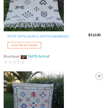
$
112.00
PETIT TAPIS KILIM A MOTIFS BERBÈRES
AJOUTER AU PANIER
Boutique:
TAPIS Achraf
0
sur
5
Ajouter
à la
wishlist