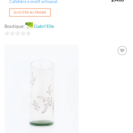
Cafetière à motif artisanal
AJOUTER AU PANIER
Boutique:
Gabri'Elle
0
sur
5
Ajouter
à la
wishlist