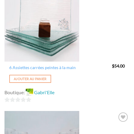
$
54.00
6 Assiettes carrées peintes à la main
AJOUTER AU PANIER
Boutique:
Gabri'Elle
0
sur
5