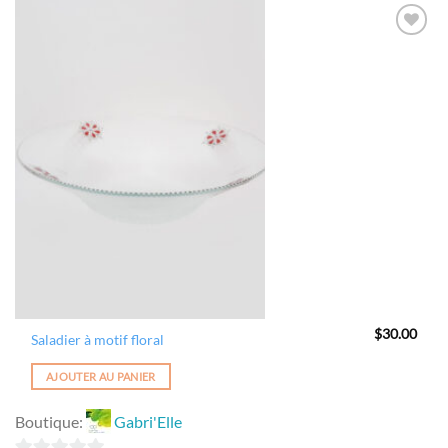
sur
5
Ajouter
à la
wishlist
$
30.00
Saladier à motif floral
AJOUTER AU PANIER
Boutique:
Gabri'Elle