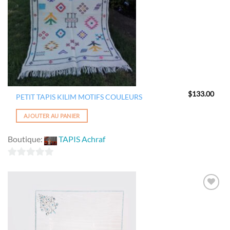
$
133.00
PETIT TAPIS KILIM MOTIFS COULEURS
AJOUTER AU PANIER
Boutique:
TAPIS Achraf
0
sur
5
Ajouter
à la
wishlist