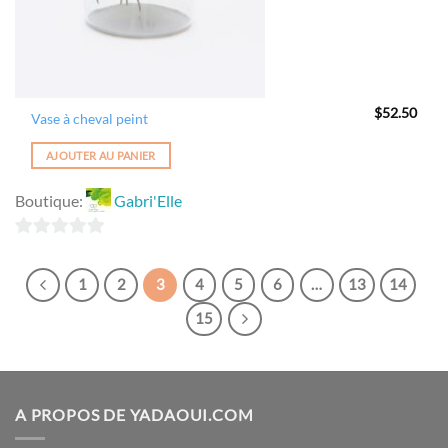
$
52.50
Vase à cheval peint
AJOUTER AU PANIER
Boutique:
Gabri'Elle
0
sur
1
2
3
4
5
6
…
13
14
5
15
A PROPOS DE YADAOUI.COM