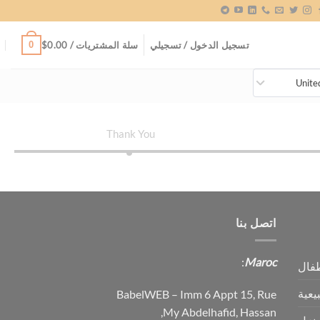
0
تسجيل الدخول / تسجيلي
سلة المشتريات /
0.00
$
United
Thank You
اتصل بنا
:
Maroc
فال
عية
BabelWEB – Imm 6 Appt 15, Rue
My Abdelhafid, Hassan,