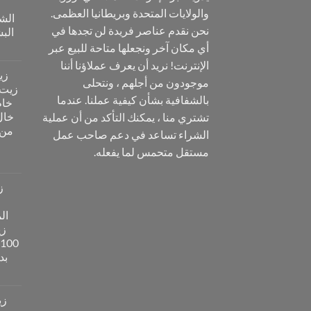
والولايات المتحدة وبريطانيا العظمى.
الش
نحن نقدم عناصر فريدة لن تجدها في
البشرة 00
أي مكان آخر ونجعلها متاحة للبيع عبر
الإنترنت! نريد أن يعرف عملاؤنا أننا
زي
موجودون من أجلهم ، ونتحلى
بالشفافية بشأن كيفية عملنا. عندما
خام
خال 
تشتري منا ، يمكنك التأكد من أن عملية
من 
الشراء تساعد في دعم صاحب عمل
مستقل متحمس لما يفعله.
ز
ال
زي
بدو
زي