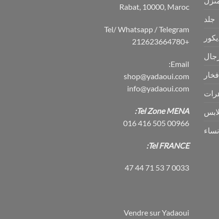
منزل
Rabat, 10000, Maroc
جلد
Tel/ Whatsapp / Telegram
يكور
+212623664780
جال
Email:
فخار
shop@yadaoui.com
info@yadaoui.com
رات
Tel Zone MENA:
ابس
00966 505 416 016
نساء
Tel FRANCE:
0033 7 53 71 44 47
Vendre sur Yadaoui