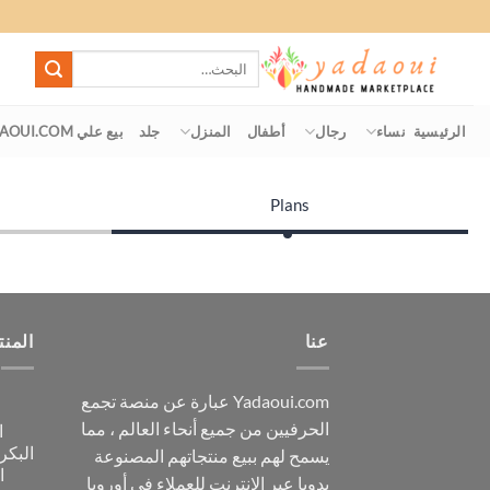
Ski
t
البحث
conten
عن:
الرئيسية
نساء
رجال
أطفال
المنزل
جلد
بيع علي YADAOUI.COM
Plans
عنا
المنت
Yadaoui.com عبارة عن منصة تجمع
الحرفيين من جميع أنحاء العالم ، مما
البكر
يسمح لهم ببيع منتجاتهم المصنوعة
ا
يدويا عبر الإنترنت للعملاء في أوروبا