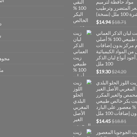
ال
مواد حافظة لترميم
عر المتضرر وترطيب
1 ملل (نسخة)
السعر
السعر
$
14.94
$
18.71
د
الأصلي
الحالي
ت لبان الذكر العماني
هو:
هو:
ر
زيت طبيعي 100 % أصلي
$14.94.
$18.71.
 مركز بدون إضافات
من المواد الكيميائية
أجود أنواع لبان الذكر
مجوه
100 ملل
مل
السعر
السعر
$
19.30
$
24.20
الأصلي
الحالي
يت اللوز الحلو البلدي
هو:
هو:
المغربي الأصل الغير
$19.30.
$24.20.
محمص والغير المكرر
ت بكر خالص طبيعي
100 % معصور على البارد
ن إضافات 100 ملل
السعر
السعر
$
14.45
$
18.81
الأصلي
الحالي
ت الجوجوبا المعصور
هو:
هو: