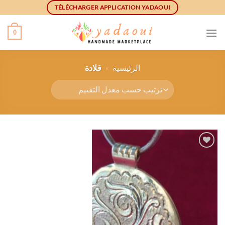
Ski
TÉLÉCHARGER APPLICATION YADAOUI
t
conten
0
الرئيسية
»
قلادة
أضف
الى
لائحة
الرغبات