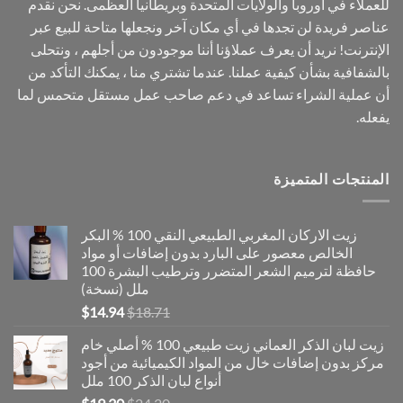
للعملاء في أوروبا والولايات المتحدة وبريطانيا العظمى. نحن نقدم
عناصر فريدة لن تجدها في أي مكان آخر ونجعلها متاحة للبيع عبر
الإنترنت! نريد أن يعرف عملاؤنا أننا موجودون من أجلهم ، ونتحلى
بالشفافية بشأن كيفية عملنا. عندما تشتري منا ، يمكنك التأكد من
أن عملية الشراء تساعد في دعم صاحب عمل مستقل متحمس لما
يفعله.
المنتجات المتميزة
زيت الاركان المغربي الطبيعي النقي 100 % البكر
الخالص معصور على البارد بدون إضافات أو مواد
حافظة لترميم الشعر المتضرر وترطيب البشرة 100
ملل (نسخة)
السعر
السعر
$
14.94
$
18.71
الأصلي
الحالي
زيت لبان الذكر العماني زيت طبيعي 100 % أصلي خام
هو:
هو:
مركز بدون إضافات خال من المواد الكيميائية من أجود
$14.94.
$18.71.
أنواع لبان الذكر 100 ملل
السعر
السعر