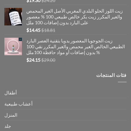
$
19.30
$
24.20
الأصلي
الحالي
زيت اللوز الحلو البلدي المغربي الأصل الغير المحمص
هو:
هو:
والغير المكرر زيت بكر خالص طبيعي 100 % معصور
$19.30.
$24.20.
على البارد بدون إضافات 100 ملل
السعر
السعر
$
14.45
$
18.81
الأصلي
الحالي
زيت الجوجوبا المعصور يدويا بتقنية العصر البارد
هو:
هو:
الطبيعي الخالص الغير محمص والغير المكرر نقي 100
$14.45.
$18.81.
% بدون إضافات أو مواد حافظة 100ملل
السعر
السعر
$
24.15
$
29.00
الأصلي
الحالي
هو:
هو:
فئات المنتجات
$24.15.
$29.00.
أطفال
أعشاب طبيعية
المنزل
جلد